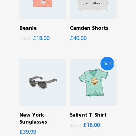
SEPETE EKLE
SEÇENEKLER
Beanie
Camden Shorts
£
18.00
£
40.00
£
20.00
İndirim!
SEPETE EKLE
SEPETE EKLE
New York
Salient T-Shirt
Sunglasses
£
18.00
£
20.00
£
39.99