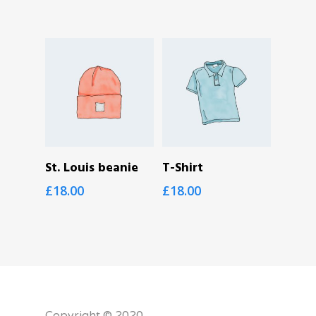
SEPETE EKLE
Devamını Oku
St. Louis beanie
T-Shirt
£
18.00
£
18.00
Copyright © 2020